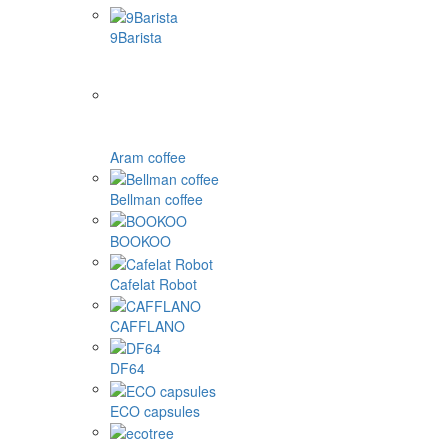
Dolce Gusto cápsulas
Nespresso cápsulas
Cafissimo, Caffitaly, K-fee cápsulas
Tassimo cápsulas
Illy y otros
1Zpresso