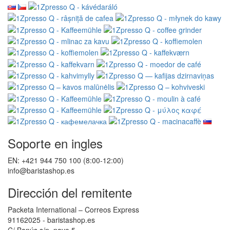
Coopera con nosotros
Al por mayor
Wacaco - distribuidor autorizado
Cafelat - distribuidor autorizado
Servicio al Cliente
Contacto
buena queja
Retiro del contrato
Protección de datos personales
Boletín - protección de datos personales
SiteMap
Marcas
Reseñas
Vales de regalo
Ofertas
Tutoriales
Síganos