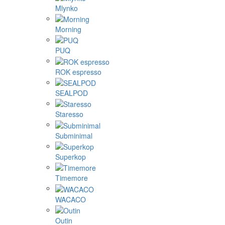
ecotree
Eureka
Fellow
Femobook
Flair Espresso
Gene Café
Goat Story
Hario