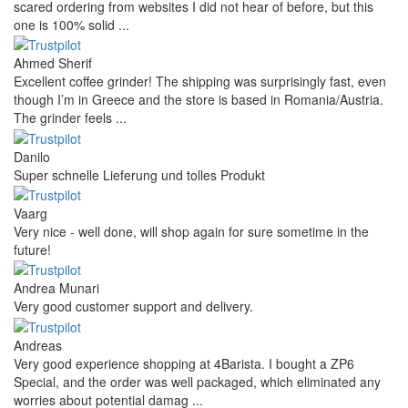
4.9
more reviews
Andres
I bought a cafelat robot, the delivery was really fast and the
products were in great conditions. I will be buying again. The
shipping to Switzerland ...
Mihaylovich
perfect all product,company,delivery, thanks recomended
Nerijus
Excellent store! Friendly and professional communication, fast
shipping, and the item arrived well packaged. The whole
purchasing experience was smoot ...
Richard Möckel
Super Support! Bestellvorgang hat super funktioniert. Ich einen
Feuer bei der Bestellung gemacht, welcher sofort korrigiert
wurde. Der Support ist w ...
Hanna