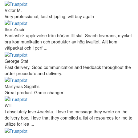
Def recommend! Even with the trust pilot results, I'm always a bit
scared ordering from websites I did not hear of before, but this
one is 100% solid ...
Ahmed Sherif
Excellent coffee grinder! The shipping was surprisingly fast, even
though I’m in Greece and the store is based in Romania/Austria.
The grinder feels ...
Danilo
Super schnelle Lieferung und tolles Produkt
Vaarg
Very nice - well done, will shop again for sure sometime in the
future!
Andrea Munari
Very good customer support and delivery.
Andreas
Very good experience shopping at 4Barista. I bought a ZP6