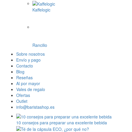
La Pavoni
Mlynko
Morning
PUQ
ROK espresso
SEALPOD
Staresso
Subminimal
Superkop
Timemore
WACACO