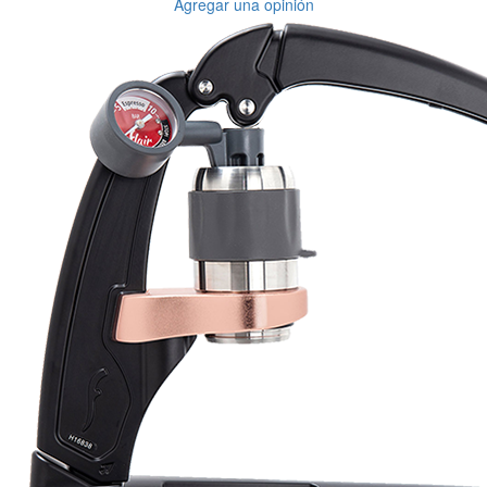
Special, and the order was well packaged, which eliminated any
worries about potential damag ...
Victor M.
Very professional, fast shipping, will buy again
Ihor Zlobin
Fantastisk upplevelse från början till slut. Snabb leverans, mycket
bra kommunikation och produkter av hög kvalitet. Allt kom
välpackat och i perf ...
George Staf
Fast delivery. Good communication and feedback throughout the
order procedure and delivery.
Martynas Sagaitis
Great product. Game changer.
Will
I absolutely love 4barista. I love the message they wrote on the
delivery box. I love that they compiled a list of resources for me to
utilize for lea ...