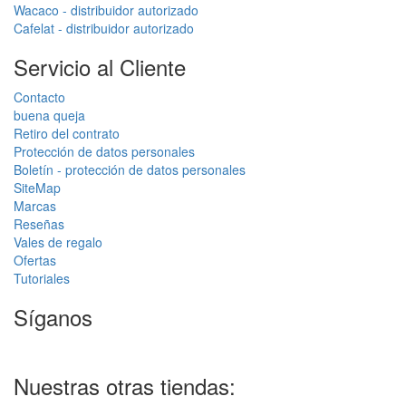
Vendedor autorizado
Distribuidor especializado
Wacaco, Cafelat, Flair y más
Soporte antes y después de la
compra
Entrega en la UE
Productos en stock de la UE
entrega a todos los países de
enviamos desde nuestro
la UE
propio almacén
Envío gratuito a la UE
para pedidos superiores a
150,00 €
Información
Devolución de mercancías
Sobre nosotros
Envío y pago
Pago seguro en línea GoPay
Términos y condiciones