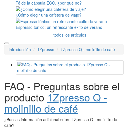
Outin
Kaffelogic
Rancilio
Sobre nosotros
Envío y pago
Contacto
Blog
Reseñas
Al por mayor
Vales de regalo
Ofertas
Outlet
info@baristashop.es
10 consejos para preparar una excelente bebida