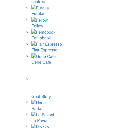
4Barista
9Barista
Aram coffee
Bellman coffee
BOOKOO
Cafelat Robot
CAFFLANO
DF64
ECO capsules