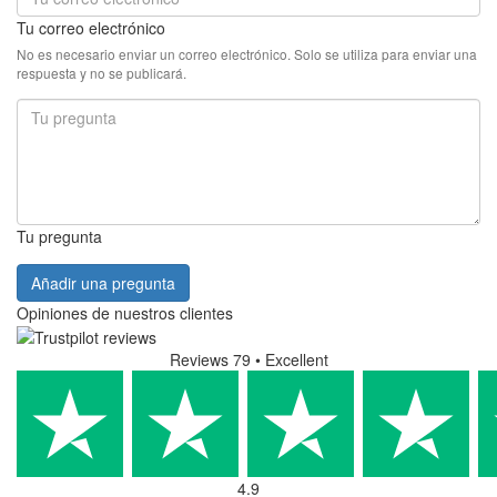
¿Buscas información adicional sobre 1Zpresso Q - molinillo de
café?
En nuestra sección de soporte técnico, encontrará preguntas
frecuentes (FAQ) y respuestas sobre las características,
parámetros y uso de este producto. Si tiene alguna pregunta
específica sobre 1Zpresso Q - molinillo de café, añádala al foro
de discusión a continuación. Con gusto la responderemos.
119,90 €
Sin impuestos: 99,09 €
Mostrar producto
Comprar
En Stock
entrega en 13.8.
(
opciones de entrega
)
FAQ (1Zpresso Q - molinillo de
café)
No hay preguntas disponibles.
Añadir una pregunta
Su nombre: