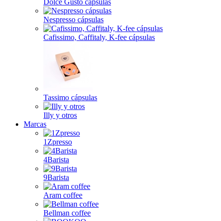
Dolce Gusto cápsulas
Nespresso cápsulas
Cafissimo, Caffitaly, K-fee cápsulas
Tassimo cápsulas
Illy y otros
Marcas
1Zpresso
4Barista
9Barista
Aram coffee
Bellman coffee