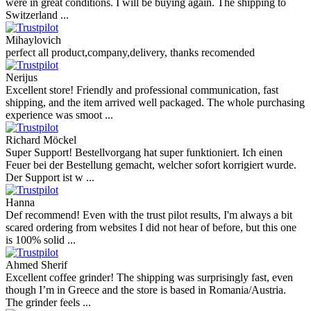
were in great conditions. I will be buying again. The shipping to
Switzerland ...
Mihaylovich
perfect all product,company,delivery, thanks recomended
Nerijus
Excellent store! Friendly and professional communication, fast
shipping, and the item arrived well packaged. The whole purchasing
experience was smoot ...
Richard Möckel
Super Support! Bestellvorgang hat super funktioniert. Ich einen
Feuer bei der Bestellung gemacht, welcher sofort korrigiert wurde.
Der Support ist w ...
Hanna
Def recommend! Even with the trust pilot results, I'm always a bit
scared ordering from websites I did not hear of before, but this one
is 100% solid ...
Ahmed Sherif
Excellent coffee grinder! The shipping was surprisingly fast, even
though I’m in Greece and the store is based in Romania/Austria.
The grinder feels ...