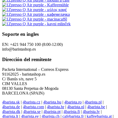
Soporte en ingles
EN: +421 944 750 100 (8:00-12:00)
info@baristashop.es
Dirección del remitente
Packeta International – Correos Express
91162025 - baristashop.es
C/ Banús s/n, nave 5
CIM VALLES
08130 Santa Perpetua de Mogoda
BARCELONA (SPAIN)
4barista.sk
|
4barista.cz
|
4barista.hu
|
4barista.ro
|
4barista.pl
|
4barista.de
|
4barista.com
|
4barista.hr
|
4barista.nl
|
4barista.be
|
4barista.dk
|
4barista.se
|
4barista.pt
|
4barista.fi
|
4barista.lv
|
4barista.lt
|
4barista.ee
|
4barista.ch
|
cafebarista.fr
|
kaffeebarista.at
|