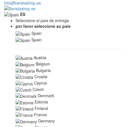
info@baristashop.es
ES
Seleccione el país de entrega
por favor seleccione su país
Spain
Spain
Austria
Belgium
Bulgaria
Croatia
Cyprus
Czech
Denmark
Estonia
Finland
France
Germany