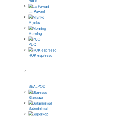
Hario
La Pavoni
Mlynko
Morning
PUQ
ROK espresso
SEALPOD
Staresso
Subminimal